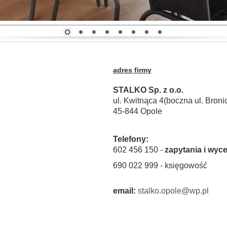
adres firmy
STALKO Sp. z o.o.
ul. Kwitnąca 4(boczna
ul. Broni
45-844 Opole
Telefony:
602 456 150 -
zapytania i wyc
690 022 999 - księgowość
email:
stalko.opole@wp.pl