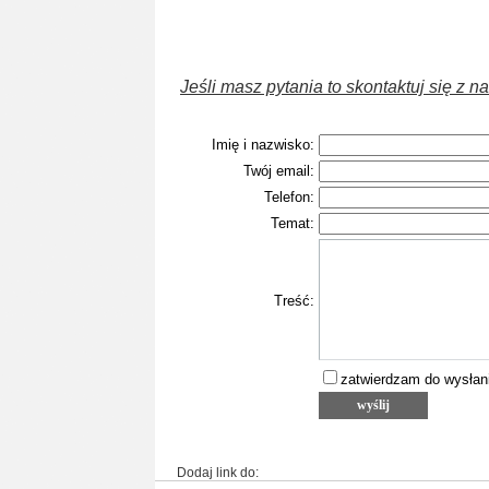
Jeśli masz pytania to skontaktuj się z 
Imię i nazwisko:
Twój email:
Telefon:
Temat:
Treść:
zatwierdzam do wysłan
Dodaj link do: