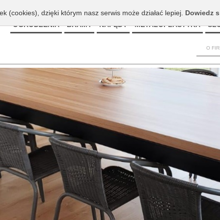
ek (cookies), dzięki którym nasz serwis może działać lepiej.
Dowiedz s
OGRODZENIA
BRAMY
NAPĘDY
METALOPLASTYKA
ŚL
O FI