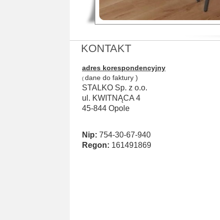
KONTAKT
adres korespondencyjny
dane do faktury )
(
STALKO Sp. z o.o.
ul. KWITNĄCA 4
45-844 Opole
Nip:
754-30-67-940
Regon:
161491869