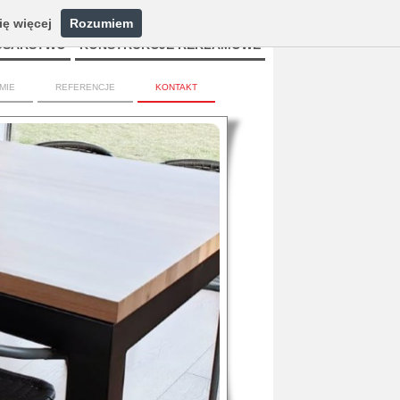
ię więcej
Rozumiem
USARSTWO
KONSTRUKCJE REKLAMOWE
RMIE
REFERENCJE
KONTAKT