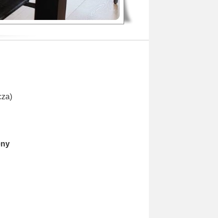
cza)
eny